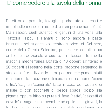
E’ come sedere alla tavola della nonna
Pareti color pastello, tovaglie quadrettate e utensili e
ninnoli sulle mensole in noce di un tempo che non c’è più.
Ma i sapori, quelli autentici e genuini di una volta, alla
Trattoria Filippu e Panaru ci sono ancora e basta
insinuarsi nel suggestivo centro storico di Calimera,
cuore della Grecìa Salentina, per essere accolti in un
ambiente tradizionale e curato, dai rilassanti toni della
macchia mediterranea. Dotata di 40 coperti all’interno e
20 coperti all’esterno nella corte, propone seguendo le
stagionalità e utilizzando le migliori materie prime , piatti
e sapori della tradizione culimaria salentina come “ciceri
e trìa”, “sagne n’cannulate” fatte in casa con costine di
maiale o con tocchetti di pesce spada, polpo alla
pignata oppure fritto su purea di fave “nette”, “pezzetti di
cavallo” al sugo e, da novembre ad aprile tutti i giovedì, la
tradizionale e verace trippa con le patate, con il sugo o a