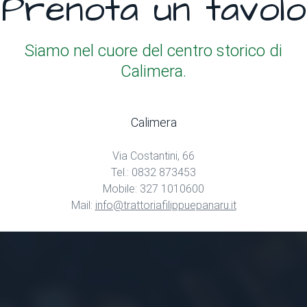
Prenota un tavolo
Siamo nel cuore del centro storico di
Calimera.
Calimera
Via Costantini, 66
Tel.: 0832 873453
Mobile: 327 1010600
Mail:
info@trattoriafilippuepanaru.it